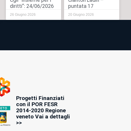
Cgil “Insieme per i
Cianton Ladin –
diritti”: 24/06/2026
puntata 17
26 Giugno 2026
20 Giugno 2026
Progetti Finanziati
con il POR FESR
2014-2020 Regione
veneto Vai a dettagli
>>