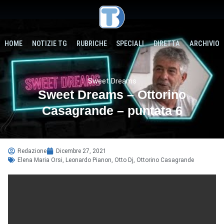
HOME
NOTIZIE TG
RUBRICHE
SPECIALI
DIRETTA
ARCHIVIO
Sweet Dreams
Sweet Dreams – Ottorino
Casagrande – puntata 6
Redazione
Dicembre 27, 2021
Elena Maria Orsi
,
Leonardo Pianon
,
Otto Dj
,
Ottorino Casagrande