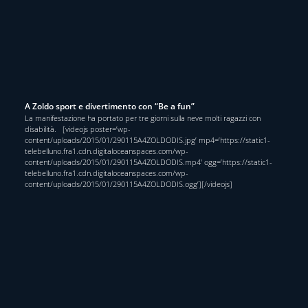
A Zoldo sport e divertimento con “Be a fun”
La manifestazione ha portato per tre giorni sulla neve molti ragazzi con
disabilità. [videojs poster=’wp-
content/uploads/2015/01/290115A4ZOLDODIS.jpg’ mp4=’https://static1-
telebelluno.fra1.cdn.digitaloceanspaces.com/wp-
content/uploads/2015/01/290115A4ZOLDODIS.mp4′ ogg=’https://static1-
telebelluno.fra1.cdn.digitaloceanspaces.com/wp-
content/uploads/2015/01/290115A4ZOLDODIS.ogg’][/videojs]