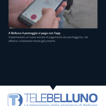
A Belluno il posteggio si paga con l’app
Implementato un nuovo servizio di pagamento dei parcheggi blu, che
affianca i tradizionali metodi già presenti.