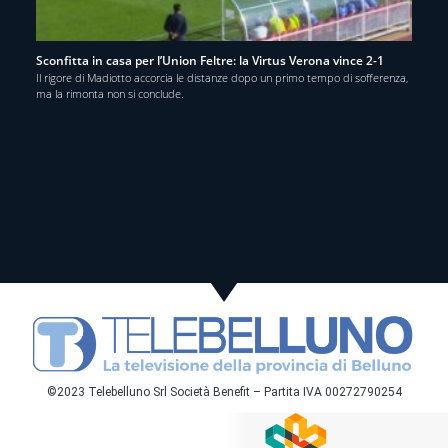
Sconfitta in casa per l’Union Feltre: la Virtus Verona vince 2-1
Il rigore di Madiotto accorcia le distanze dopo un primo tempo di sofferenza,
ma la rimonta non si conclude.
©2023 Telebelluno Srl Società Benefit – Partita IVA 00272790254