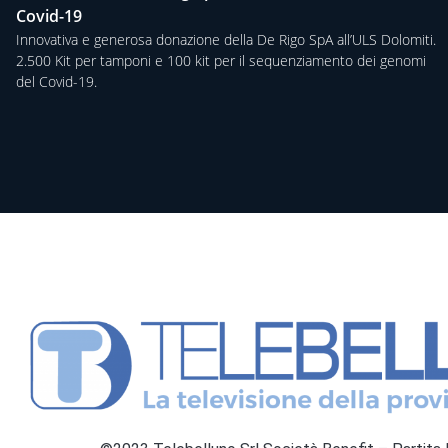
Covid-19
Innovativa e generosa donazione della De Rigo SpA all’ULS Dolomiti.
2.500 Kit per tamponi e 100 kit per il sequenziamento dei genomi
del Covid-19.