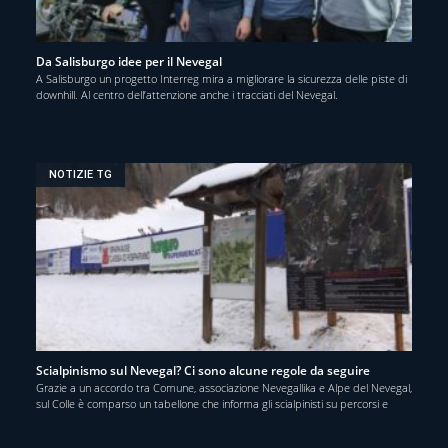
Da Salisburgo idee per il Nevegal
A Salisburgo un progetto Interreg mira a migliorare la sicurezza delle piste di
downhill. Al centro dell’attenzione anche i tracciati del Nevegal.
NOTIZIE TG
Scialpinismo sul Nevegal? Ci sono alcune regole da seguire
Grazie a un accordo tra Comune, associazione Nevegallika e Alpe del Nevegal,
sul Colle è comparso un tabellone che informa gli scialpinisti su percorsi e