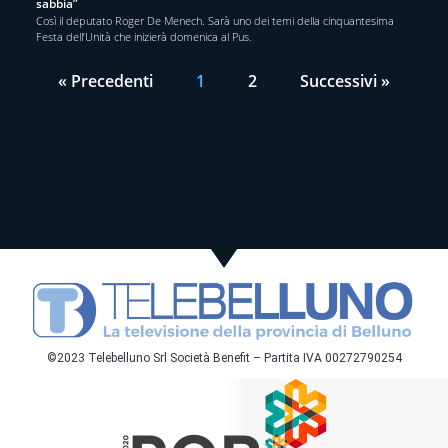
sabbia”
Così il deputato Roger De Menech. Sarà uno dei temi della cinquantesima
Festa dell’Unità che inizierà domenica al Pus.
« Precedenti
1
2
Successivi »
©2023 Telebelluno Srl Società Benefit – Partita IVA 00272790254