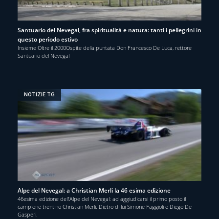
Santuario del Nevegal, fra spiritualità e natura: tanti i pellegrini in
questo periodo estivo
Insieme Oltre il 2000Ospite della puntata Don Francesco De Luca, rettore
Santuario del Nevegal
NOTIZIE TG
Alpe del Nevegal: a Christian Merli la 46 esima edizione
46esima edizione dell’Alpe del Nevegal: ad aggiudicarsi il primo posto il
campione trentino Christian Merli. Dietro di lui Simone Faggioli e Diego De
Gasperi.