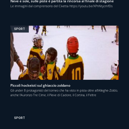
Neve e sole, sulle piste è partita la rincorsa al finale di stagione
Le immagini dal comprensorio del Civetta https://youtu.be/XPnNtycmfDs
SPORT
Piccoli hockeisti sul ghiaccio zoldano
Gli under 8 protagonisti del torneo che ha visto in pista oltre all’Alleghe-Zoldo,
anche l’Auronzo Tre Cime, il Pieve di Cadore, il Cortina, il Feltre
SPORT