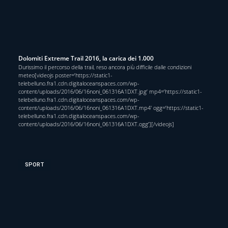
Dolomiti Extreme Trail 2016, la carica dei 1.000
Durissimo il percorso della trail, reso ancora più difficile dalle condizioni
meteo[videojs poster=’https://static1-
telebelluno.fra1.cdn.digitaloceanspaces.com/wp-
content/uploads/2016/06/16noni_061316A1DXT.jpg’ mp4=’https://static1-
telebelluno.fra1.cdn.digitaloceanspaces.com/wp-
content/uploads/2016/06/16noni_061316A1DXT.mp4′ ogg=’https://static1-
telebelluno.fra1.cdn.digitaloceanspaces.com/wp-
content/uploads/2016/06/16noni_061316A1DXT.ogg’][/videojs]
SPORT