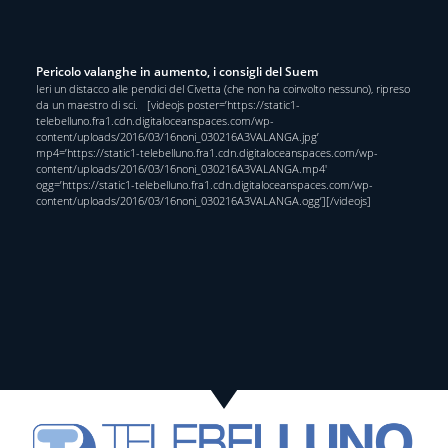
Pericolo valanghe in aumento, i consigli del Suem
Ieri un distacco alle pendici del Civetta (che non ha coinvolto nessuno), ripreso
da un maestro di sci. [videojs poster=’https://static1-
telebelluno.fra1.cdn.digitaloceanspaces.com/wp-
content/uploads/2016/03/16noni_030216A3VALANGA.jpg’
mp4=’https://static1-telebelluno.fra1.cdn.digitaloceanspaces.com/wp-
content/uploads/2016/03/16noni_030216A3VALANGA.mp4′
ogg=’https://static1-telebelluno.fra1.cdn.digitaloceanspaces.com/wp-
content/uploads/2016/03/16noni_030216A3VALANGA.ogg’][/videojs]