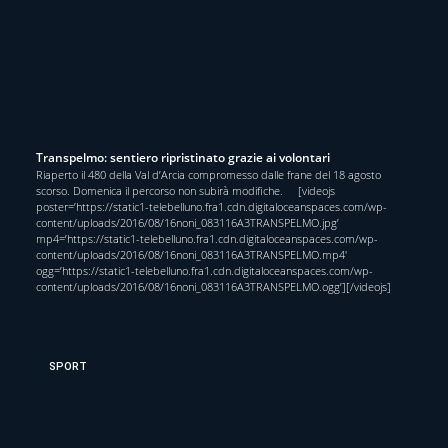
Transpelmo: sentiero ripristinato grazie ai volontari
Riaperto il 480 della Val d’Arcia compromesso dalle frane del 18 agosto
scorso. Domenica il percorso non subirà modifiche. [videojs
poster=’https://static1-telebelluno.fra1.cdn.digitaloceanspaces.com/wp-
content/uploads/2016/08/16noni_083116A3TRANSPELMO.jpg’
mp4=’https://static1-telebelluno.fra1.cdn.digitaloceanspaces.com/wp-
content/uploads/2016/08/16noni_083116A3TRANSPELMO.mp4′
ogg=’https://static1-telebelluno.fra1.cdn.digitaloceanspaces.com/wp-
content/uploads/2016/08/16noni_083116A3TRANSPELMO.ogg’][/videojs]
SPORT