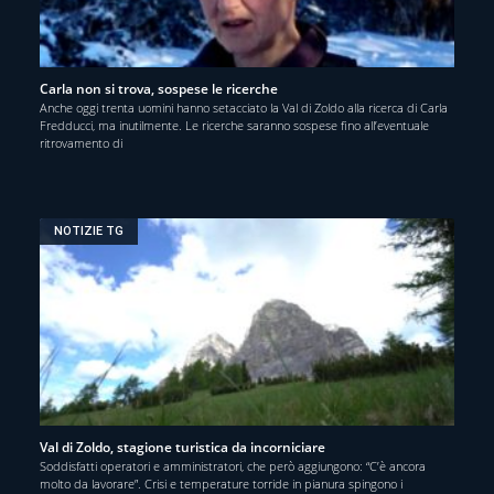
Carla non si trova, sospese le ricerche
Anche oggi trenta uomini hanno setacciato la Val di Zoldo alla ricerca di Carla
Fredducci, ma inutilmente. Le ricerche saranno sospese fino all’eventuale
ritrovamento di
NOTIZIE TG
Val di Zoldo, stagione turistica da incorniciare
Soddisfatti operatori e amministratori, che però aggiungono: “C’è ancora
molto da lavorare”. Crisi e temperature torride in pianura spingono i