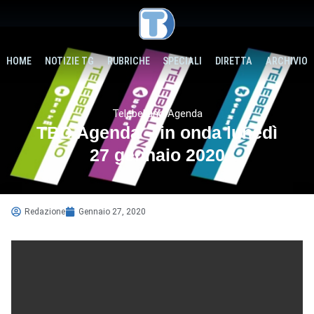
HOME
NOTIZIE TG
RUBRICHE
SPECIALI
DIRETTA
ARCHIVIO
Telebelluno Agenda
TBD Agenda – in onda lunedì
27 gennaio 2020
Redazione
Gennaio 27, 2020