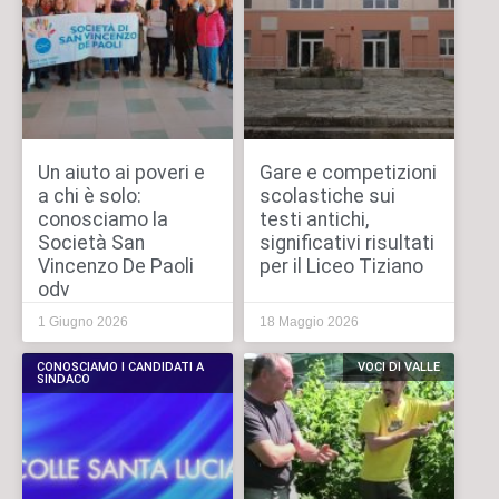
Un aiuto ai poveri e
Gare e competizioni
a chi è solo:
scolastiche sui
conosciamo la
testi antichi,
Società San
significativi risultati
Vincenzo De Paoli
per il Liceo Tiziano
odv
1 Giugno 2026
18 Maggio 2026
CONOSCIAMO I CANDIDATI A
VOCI DI VALLE
SINDACO