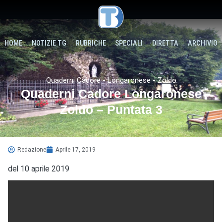
HOME
NOTIZIE TG
RUBRICHE
SPECIALI
DIRETTA
ARCHIVIO
Quaderni Cadore - Longaronese - Zoldo
Quaderni Cadore Longaronese
Zoldo – Puntata 3
Redazione
Aprile 17, 2019
del 10 aprile 2019