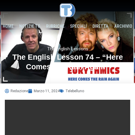
HOME
NOTIZIE TG
RUBRICHE
SPECIALI
DIRETTA
ARCHIVIO
The English Lessons
The English Lesson 74 – “Here
Comes the Rain Again”
Redazione
Marzo 11, 2024
Telebelluno