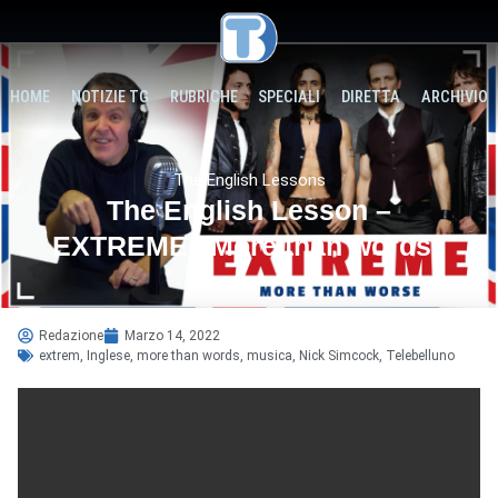
HOME
NOTIZIE TG
RUBRICHE
SPECIALI
DIRETTA
ARCHIVIO
The English Lessons
The English Lesson –
EXTREME “More than words”
Redazione
Marzo 14, 2022
extrem
,
Inglese
,
more than words
,
musica
,
Nick Simcock
,
Telebelluno