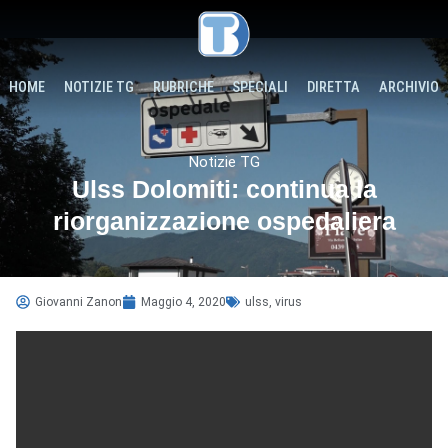
HOME
NOTIZIE TG
RUBRICHE
SPECIALI
DIRETTA
ARCHIVIO
Notizie TG
Ulss Dolomiti: continua la
riorganizzazione ospedaliera
Giovanni Zanon
Maggio 4, 2020
ulss
,
virus