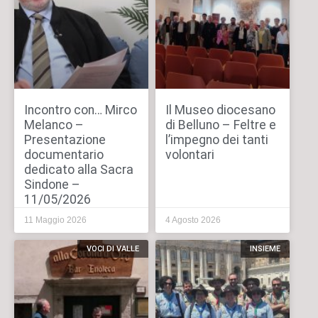
Incontro con… Mirco
Il Museo diocesano
Melanco –
di Belluno – Feltre e
Presentazione
l’impegno dei tanti
documentario
volontari
dedicato alla Sacra
Sindone –
11/05/2026
11 Maggio 2026
4 Agosto 2026
VOCI DI VALLE
INSIEME