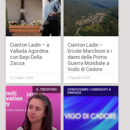
Cianton Ladin – a
Cianton Ladin –
Vallada Agordina
Ercole Marchioni e i
con Bepi Della
danni della Prima
Zassa
Guerra Mondiale a
Vodo di Cadore
11 Luglio 2026
1 Agosto 2026
IL TEDOFORO
CONOSCIAMO I CANDIDATI A
SINDACO