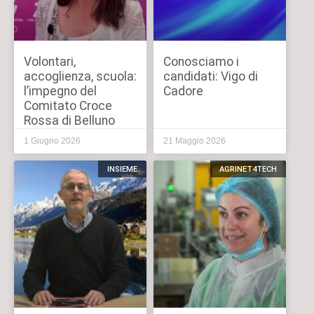
Volontari,
Conosciamo i
accoglienza, scuola:
candidati: Vigo di
l’impegno del
Cadore
Comitato Croce
Rossa di Belluno
1 Giugno 2026
21 Maggio 2026
INSIEME
AGRINET4TECH