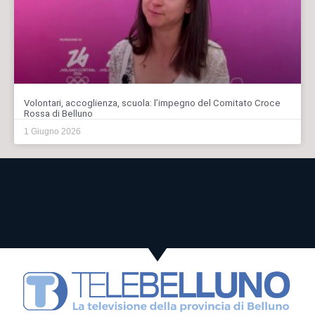
Volontari, accoglienza, scuola: l’impegno del Comitato Croce
Rossa di Belluno
1 Giugno 2026