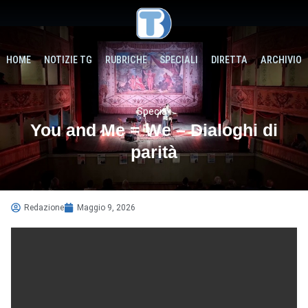
HOME
NOTIZIE TG
RUBRICHE
SPECIALI
DIRETTA
ARCHIVIO
Speciali
You and Me = We – Dialoghi di
parità
Redazione
Maggio 9, 2026