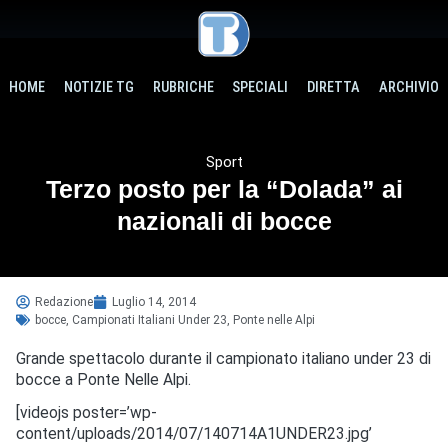
HOME
NOTIZIE TG
RUBRICHE
SPECIALI
DIRETTA
ARCHIVIO
Sport
Terzo posto per la “Dolada” ai
nazionali di bocce
Redazione
Luglio 14, 2014
bocce
,
Campionati Italiani Under 23
,
Ponte nelle Alpi
Grande spettacolo durante il campionato italiano under 23 di
bocce a Ponte Nelle Alpi.
[videojs poster=’wp-
content/uploads/2014/07/140714A1UNDER23.jpg’