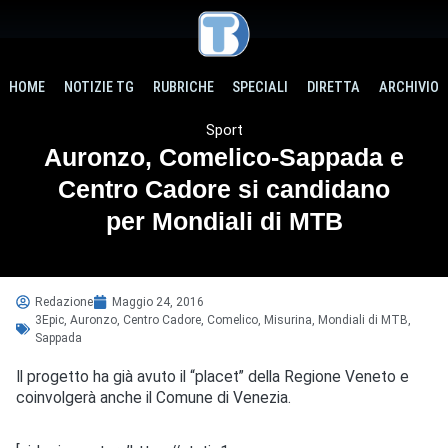
HOME
NOTIZIE TG
RUBRICHE
SPECIALI
DIRETTA
ARCHIVIO
Sport
Auronzo, Comelico-Sappada e
Centro Cadore si candidano
per Mondiali di MTB
Redazione
Maggio 24, 2016
3Epic
,
Auronzo
,
Centro Cadore
,
Comelico
,
Misurina
,
Mondiali di MTB
,
Sappada
Il progetto ha già avuto il “placet” della Regione Veneto e
coinvolgerà anche il Comune di Venezia.