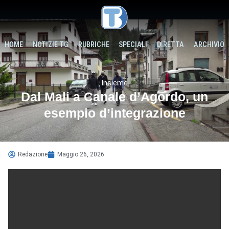
HOME
NOTIZIE TG
RUBRICHE
SPECIALI
DIRETTA
ARCHIVIO
Insieme
Dal Mali a Canale d’Agordo, un
esempio d’integrazione
Redazione
Maggio 26, 2026