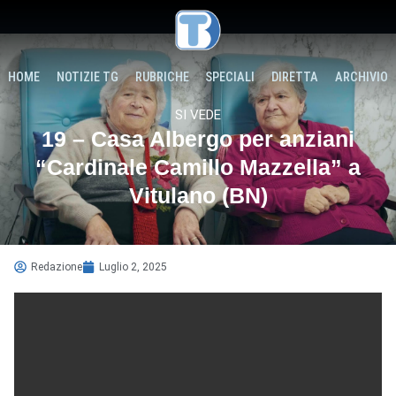
HOME
NOTIZIE TG
RUBRICHE
SPECIALI
DIRETTA
ARCHIVIO
SI VEDE
19 – Casa Albergo per anziani
“Cardinale Camillo Mazzella” a
Vitulano (BN)
Redazione
Luglio 2, 2025