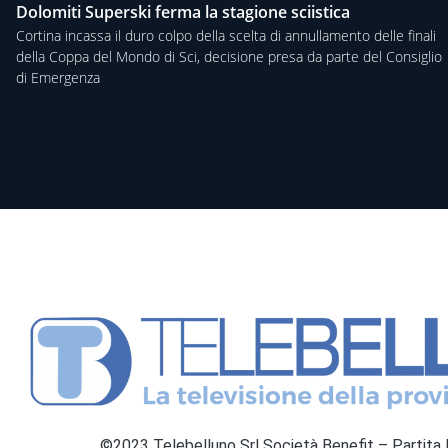
Dolomiti Superski ferma la stagione sciistica
Cortina incassa il duro colpo della scelta di annullamento delle finali
della Coppa del Mondo di Sci, decisione presa da parte del Consiglio
di Emergenza
©2023 Telebelluno Srl Società Benefit – Partit