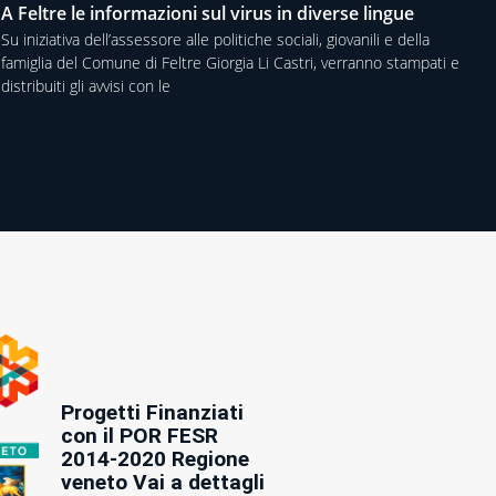
A Feltre le informazioni sul virus in diverse lingue
Su iniziativa dell’assessore alle politiche sociali, giovanili e della
famiglia del Comune di Feltre Giorgia Li Castri, verranno stampati e
distribuiti gli avvisi con le
Progetti Finanziati
con il POR FESR
2014-2020 Regione
veneto Vai a dettagli