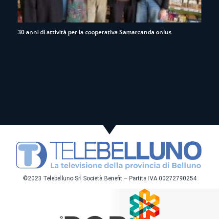
30 anni di attività per la cooperativa Samarcanda onlus
©2023 Telebelluno Srl Società Benefit – Partita IVA 00272790254