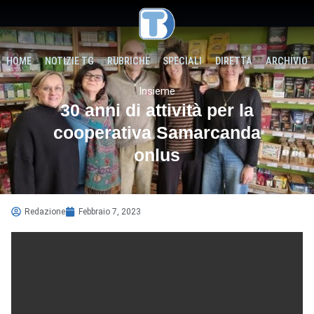
HOME
NOTIZIE TG
RUBRICHE
SPECIALI
DIRETTA
ARCHIVIO
Insieme
30 anni di attività per la
cooperativa Samarcanda
onlus
Redazione
Febbraio 7, 2023