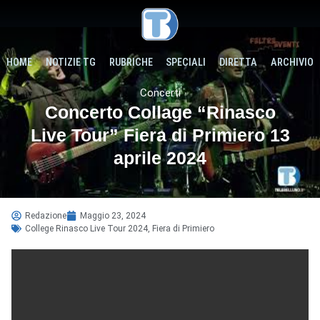
HOME
NOTIZIE TG
RUBRICHE
SPECIALI
DIRETTA
ARCHIVIO
Concerti
Concerto Collage “Rinasco
Live Tour” Fiera di Primiero 13
aprile 2024
Redazione
Maggio 23, 2024
College Rinasco Live Tour 2024
,
Fiera di Primiero