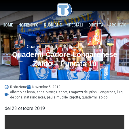
HOME
NOTIZIE TG
RUBRICHE
SPECIALI
DIRETTA
ARCHIVIO
Quaderni Cadore - Longaronese - Zoldo
Quaderni Cadore Longaronese
Zoldo – Puntata 10
Redazione
Novembre 5, 2019
albergo de bona
,
anna olivier
,
Cadore
,
i ragazzi del pilon
,
Longarone
,
luigi
de bona
,
natalino nora
,
paula muckle
,
pigotte
,
quadermi
,
zoldo
del 23 ottobre 2019