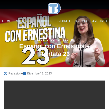
HOME
NOTIZIE TG
RUBRICHE
SPECIALI
DIRETTA
ARCHIVIO
Español con Ernestina
Español con Ernestina –
Puntata 23
Redazione
Dicembre 13, 2023