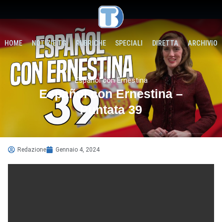
HOME
NOTIZIE TG
RUBRICHE
SPECIALI
DIRETTA
ARCHIVIO
Español con Ernestina
Español con Ernestina –
Puntata 39
Redazione
Gennaio 4, 2024