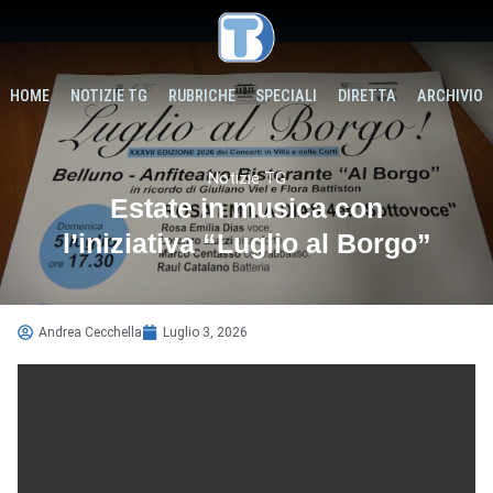
HOME
NOTIZIE TG
RUBRICHE
SPECIALI
DIRETTA
ARCHIVIO
Notizie TG
Estate in musica con
l’iniziativa “Luglio al Borgo”
Andrea Cecchella
Luglio 3, 2026