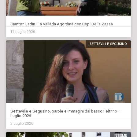
Cianton Ladin – a Vallada Agordina con Bepi Della Zassa
11 Luglio 2026
SETTEVILLE-SEGUSINO
Setteville e Segusino, parole e immagini dal basso Feltrino –
Luglio 2026
2 Luglio 2026
INSIEME