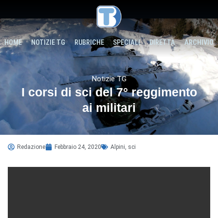
HOME
NOTIZIE TG
RUBRICHE
SPECIALI
DIRETTA
ARCHIVIO
Notizie TG
I corsi di sci del 7° reggimento
ai militari
Redazione
Febbraio 24, 2020
Alpini
,
sci