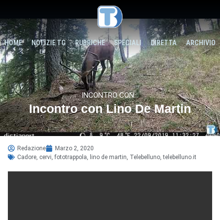
HOME
NOTIZIE TG
RUBRICHE
SPECIALI
DIRETTA
ARCHIVIO
INCONTRO CON...
Incontro con Lino De Martin
Redazione
Marzo 2, 2020
Cadore
,
cervi
,
fototrappola
,
lino de martin
,
Telebelluno
,
telebelluno.it