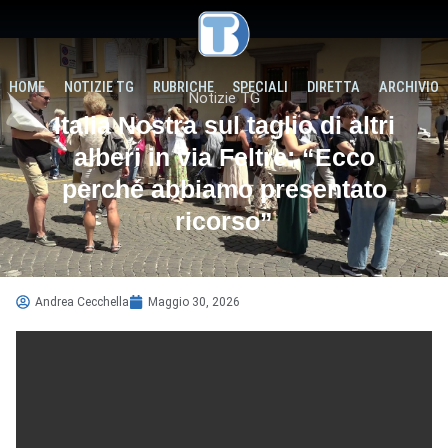
HOME
NOTIZIE TG
RUBRICHE
SPECIALI
DIRETTA
ARCHIVIO
Notizie TG
Italia Nostra sul taglio di altri
alberi in via Feltre: “Ecco
perché abbiamo presentato
ricorso”
Andrea Cecchella
Maggio 30, 2026