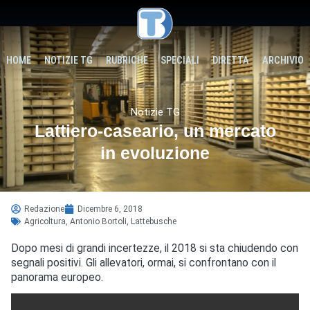
HOME
NOTIZIE TG
RUBRICHE
SPECIALI
DIRETTA
ARCHIVIO
Notizie TG
Lattiero-caseario, un mercato
in evoluzione
Redazione
Dicembre 6, 2018
Agricoltura
,
Antonio Bortoli
,
Lattebusche
Dopo mesi di grandi incertezze, il 2018 si sta chiudendo con
segnali positivi. Gli allevatori, ormai, si confrontano con il
panorama europeo.