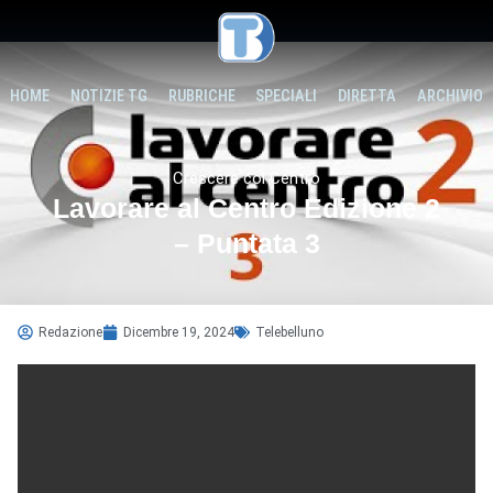
HOME
NOTIZIE TG
RUBRICHE
SPECIALI
DIRETTA
ARCHIVIO
Crescere col Centro
Lavorare al Centro Edizione 2
– Puntata 3
Redazione
Dicembre 19, 2024
Telebelluno