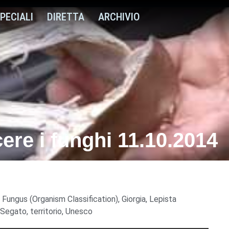
PECIALI
DIRETTA
ARCHIVIO
re i funghi 11.10.2014
,
Fungus (Organism Classification)
,
Giorgia
,
Lepista
Segato
,
territorio
,
Unesco