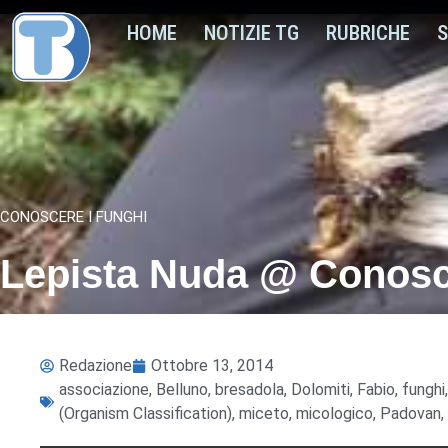
HOME
NOTIZIE TG
RUBRICHE
S
CONOSCERE I FUNGHI
Lepista Nuda @ Conosce
Redazione
Ottobre 13, 2014
associazione
,
Belluno
,
bresadola
,
Dolomiti
,
Fabio
,
funghi
(Organism Classification)
,
miceto
,
micologico
,
Padovan
,