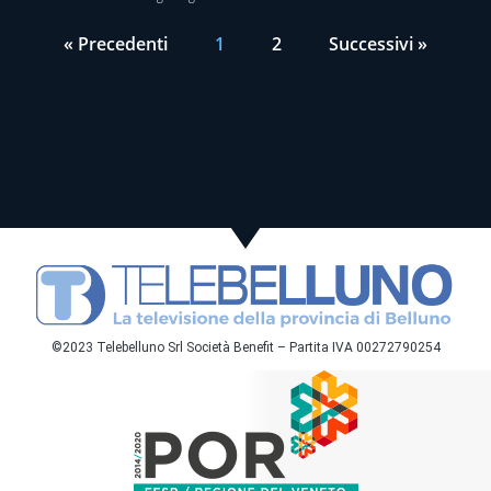
« Precedenti
1
2
Successivi »
©2023 Telebelluno Srl Società Benefit – Partita IVA 00272790254