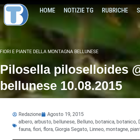
HOME
NOTIZIE TG
RUBRICHE
S
FIORI E PIANTE DELLA MONTAGNA BELLUNESE
Pilosella piloselloides 
bellunese 10.08.2015
Redazione
Agosto 19, 2015
albero
,
arbusto
,
bellunese
,
Belluno
,
botanica
,
botanico
,
fauna
,
fiori
,
flora
,
Giorgia Segato
,
Linneo
,
montagne
,
pian