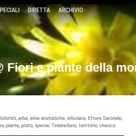
PECIALI
DIRETTA
ARCHIVIO
@ Fiori e piante della m
Dolomiti
,
erbe
,
erbe aromatiche
,
erbolario
,
Ettore Saronide
,
ta
,
piante
,
prato
,
specie
,
Telebelluno
,
territorio
,
Unesco