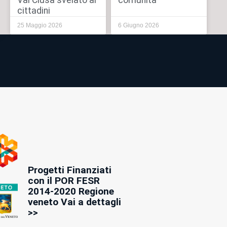
Val Clusa svelato ai
comunità
cittadini
25 Maggio 2026
6 Giugno 2026
Progetti Finanziati
con il POR FESR
2014-2020 Regione
veneto Vai a dettagli
>>