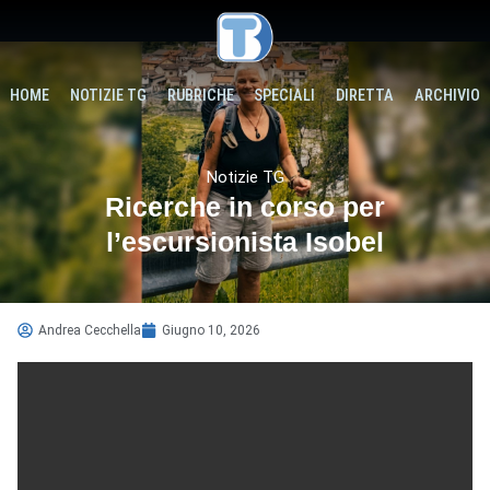
HOME
NOTIZIE TG
RUBRICHE
SPECIALI
DIRETTA
ARCHIVIO
Notizie TG
Ricerche in corso per
l’escursionista Isobel
Andrea Cecchella
Giugno 10, 2026