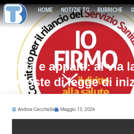
HOME
NOTIZIE TG
RUBRICHE
S
Notizie TG
Sanità e appalti: al via l
proposte di legge di ini
Andrea Cecchella
Maggio 13, 2026