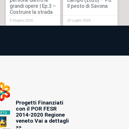
persone dietro le
campo (2026) – P8:
grandi opere | Ep.3 –
Il pesto di Savona
Costruire la strada
5 Giugno 2026
20 Luglio 2026
Progetti Finanziati
con il POR FESR
2014-2020 Regione
veneto Vai a dettagli
>>