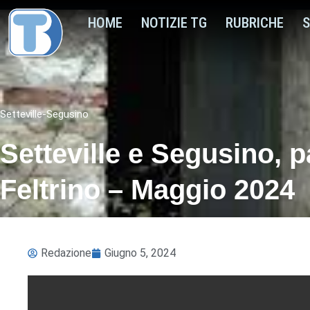
HOME
NOTIZIE TG
RUBRICHE
S
Setteville-Segusino
Setteville e Segusino, 
Feltrino – Maggio 2024
Redazione
Giugno 5, 2024