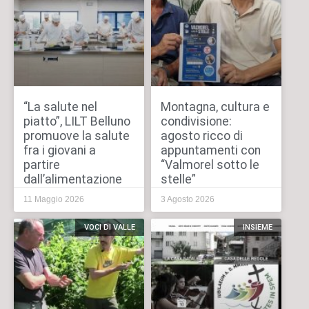
“La salute nel
Montagna, cultura e
piatto”, LILT Belluno
condivisione:
promuove la salute
agosto ricco di
fra i giovani a
appuntamenti con
partire
“Valmorel sotto le
dall’alimentazione
stelle”
11 Maggio 2026
3 Agosto 2026
VOCI DI VALLE
INSIEME