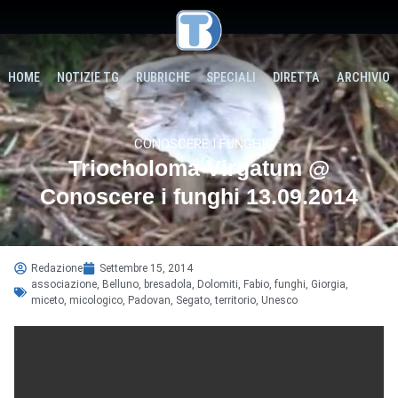
HOME
NOTIZIE TG
RUBRICHE
SPECIALI
DIRETTA
ARCHIVIO
CONOSCERE I FUNGHI
Triocholoma Virgatum @
Conoscere i funghi 13.09.2014
Redazione
Settembre 15, 2014
associazione
,
Belluno
,
bresadola
,
Dolomiti
,
Fabio
,
funghi
,
Giorgia
,
miceto
,
micologico
,
Padovan
,
Segato
,
territorio
,
Unesco