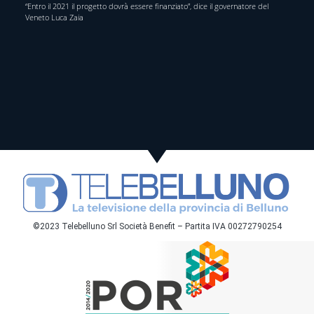
“Entro il 2021 il progetto dovrà essere finanziato”, dice il governatore del
Veneto Luca Zaia
©2023 Telebelluno Srl Società Benefit – Partita IVA 00272790254