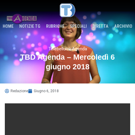
HOME
NOTIZIE TG
RUBRICHE
SPECIALI
DIRETTA
ARCHIVIO
Telebelluno Agenda
TBD Agenda – Mercoledì 6
giugno 2018
Redazione
Giugno 6, 2018