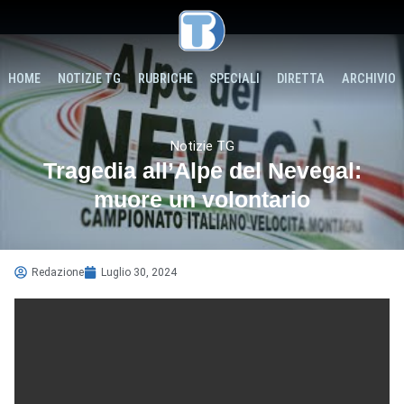
HOME
NOTIZIE TG
RUBRICHE
SPECIALI
DIRETTA
ARCHIVIO
Notizie TG
Tragedia all’Alpe del Nevegal:
muore un volontario
Redazione
Luglio 30, 2024