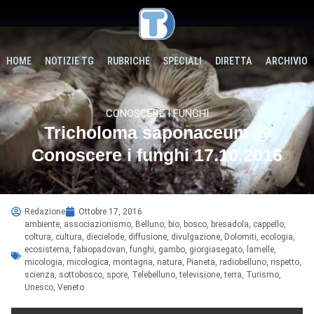
HOME
NOTIZIE TG
RUBRICHE
SPECIALI
DIRETTA
ARCHIVIO
CONOSCERE I FUNGHI
Tricholoma saponaceum @
Conoscere i funghi 17.10.2016
Redazione
Ottobre 17, 2016
ambiente
,
associazionismo
,
Belluno
,
bio
,
bosco
,
bresadola
,
cappello
,
coltura
,
cultura
,
diecielode
,
diffusione
,
divulgazione
,
Dolomiti
,
ecologia
,
ecosistema
,
fabiopadovan
,
funghi
,
gambo
,
giorgiasegato
,
lamelle
,
micologia
,
micologica
,
montagna
,
natura
,
Pianeta
,
radiobelluno
,
rispetto
,
scienza
,
sottobosco
,
spore
,
Telebelluno
,
televisione
,
terra
,
Turismo
,
Unesco
,
Veneto