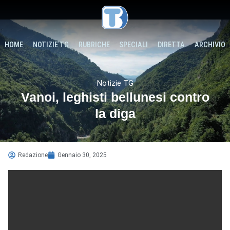
HOME
NOTIZIE TG
RUBRICHE
SPECIALI
DIRETTA
ARCHIVIO
Notizie TG
Vanoi, leghisti bellunesi contro
la diga
Redazione
Gennaio 30, 2025