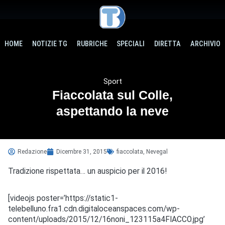
HOME
NOTIZIE TG
RUBRICHE
SPECIALI
DIRETTA
ARCHIVIO
Sport
Fiaccolata sul Colle,
aspettando la neve
Redazione
Dicembre 31, 2015
fiaccolata
,
Nevegal
Tradizione rispettata… un auspicio per il 2016!
[videojs poster=’https://static1-
telebelluno.fra1.cdn.digitaloceanspaces.com/wp-
content/uploads/2015/12/16noni_123115a4FIACCO.jpg’