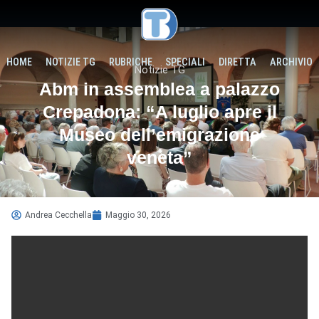
HOME
NOTIZIE TG
RUBRICHE
SPECIALI
DIRETTA
ARCHIVIO
Notizie TG
Abm in assemblea a palazzo
Crepadona: “A luglio apre il
Museo dell’emigrazione
veneta”
Andrea Cecchella
Maggio 30, 2026