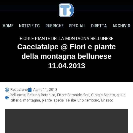
HOME
NOTIZIE TG
RUBRICHE
SPECIALI
DIRETTA
ARCHIVIO
FIORI E PIANTE DELLA MONTAGNA BELLUNESE
Cacciatalpe @ Fiori e piante
della montagna bellunese
11.04.2013
Redazione
Aprile 11, 2013
bellunese
,
Belluno
,
botanica
,
Ettore Saronide
,
fiori
,
Giorgia Segato
,
giulia
citterio
,
montagna
,
piante
,
specie
,
Telebelluno
,
territorio
,
Unesco