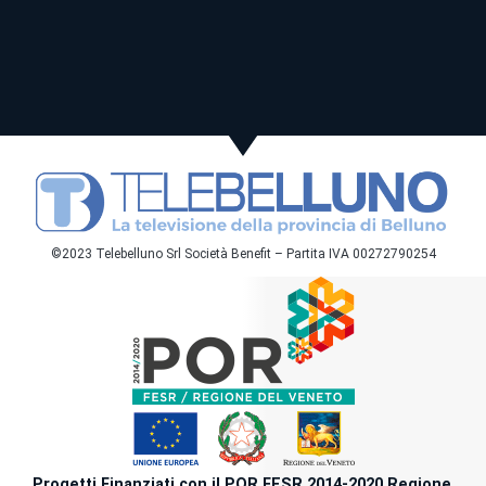
©2023 Telebelluno Srl Società Benefit – Partita IVA 00272790254
Progetti Finanziati con il POR FESR 2014-2020 Regione