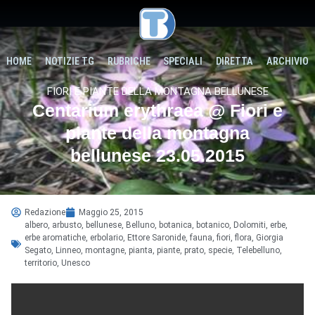
HOME
NOTIZIE TG
RUBRICHE
SPECIALI
DIRETTA
ARCHIVIO
FIORI E PIANTE DELLA MONTAGNA BELLUNESE
Centarium erythraea @ Fiori e
piante della montagna
bellunese 23.05.2015
Redazione
Maggio 25, 2015
albero
,
arbusto
,
bellunese
,
Belluno
,
botanica
,
botanico
,
Dolomiti
,
erbe
,
erbe aromatiche
,
erbolario
,
Ettore Saronide
,
fauna
,
fiori
,
flora
,
Giorgia
Segato
,
Linneo
,
montagne
,
pianta
,
piante
,
prato
,
specie
,
Telebelluno
,
territorio
,
Unesco